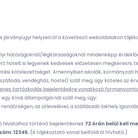
s járványügyi helyzetről a következő weboldalakon tájé
 helyi hatóságoknál/légitársaságoknál mindenképp érdeklő
ett hotelt is legyenek kedvesek előzetesen megkeresni, t
entési kötelezettséget. Amennyiben iskolák, kormányzati 
. szálloda, vendégház, hostel) száll meg, úgy köteles az 
glenes tartózkodás bejelentésére vonatkozó formanyomta
gy kínai állampolgárnál száll meg, úgy:
i rendőrségen, az útlevelével, a szállásadó lakhely igazolás
ó hivatalhoz történő bejelentésnek
72 órán belül kell m
zám: 12345.
(A tájékoztató vonal belföldről hívható.)