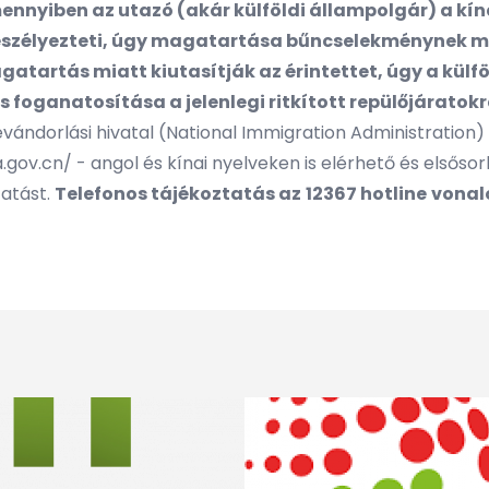
ennyiben az utazó (akár külföldi állampolgár) a k
veszélyezteti, úgy magatartása bűncselekménynek mi
tartás miatt kiutasítják az érintettet, úgy a külföl
 foganatosítása a jelenlegi ritkított repülőjárato
evándorlási hivatal (National Immigration Administration)
a.gov.cn/
- angol és kínai nyelveken is elérhető és elsős
tatást.
Telefonos tájékoztatás az
12367 hotline
vonalo