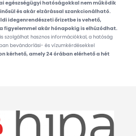
ínai egészségügyi hatóságokkal nem működik
nősül és akár elzárással szankcionálható
.
di idegenrendészeti őrizetbe is vehető,
kra figyelemmel akár hónapokig is elhúzódhat.
 is szolgálhat hasznos információkkal, a hatóság
orban bevándorlási- és vízumkérdésekkel
n kérhető, amely 24 órában elérhető a hét