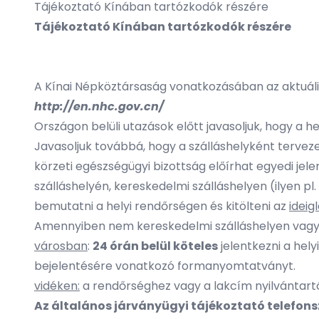
Tájékoztató Kínában tartózkodók részére
Tájékoztató Kínában tartózkodók részére
A Kínai Népköztársaság vonatkozásában az aktuáli
http://en.nhc.gov.cn/
Országon belüli utazások előtt javasoljuk, hogy a
Javasoljuk továbbá, hogy a szálláshelyként tervez
körzeti egészségügyi bizottság előírhat egyedi jel
szálláshelyén, kereskedelmi szálláshelyen (ilyen pl
bemutatni a helyi rendőrségen és kitölteni az
idei
Amennyiben nem kereskedelmi szálláshelyen vagy e
városban
:
24 órán belül köteles
jelentkezni a hely
bejelentésére vonatkozó formanyomtatványt.
vidéken:
a rendőrséghez vagy a lakcím nyilvántart
Az általános járványügyi tájékoztató telefons