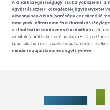
A kínai közegészségügyi szabályok szerint,
am
együtt és ezzel a közegészségügyi helyzetet 
Amennyiben a kínai hatóságok az ellenálló maga
amelynek időtartama és a kiutasítás tényleges
A
kínai tartózkodás vonatkozásában
a kínai b
okostelefonról is elérhető honlapja -
https://en.ni
kapcsolatban nyújt részletes és tematikus tájékoz
minden napján kínai és angol nyelven.