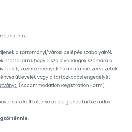
kozódhatnak:
djenek a tartományi/városi belépés szabályairól.
ekintettel arra, hogy a szállóvendégek számára a
hivatalok, közintézmények és más kínai szervezetek
érvényes útlevelét vagy a tartózkodási engedélyét
tványt.
(Accommodation Registration Form)
ával és ki kell töltenie az ideiglenes tartózkodás
egtörténnie.