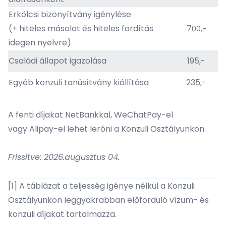
Erkölcsi bizonyítvány igénylése
(+ hiteles másolat és hiteles fordítás
7
00
,-
idegen nyelvre)
Családi állapot igazolása
195,-
Egyéb konzuli tanúsítvány kiállítása
235,-
A fenti díjakat NetBankkal, WeChatPay-el
vagy Alipay-el lehet leróni a Konzuli Osztályunkon.
Frissítve: 2026.augusztus 04.
[1]
A táblázat a teljesség igénye nélkül a Konzuli
Osztályunkon leggyakrabban előforduló vízum- és
konzuli díjakat tartalmazza.