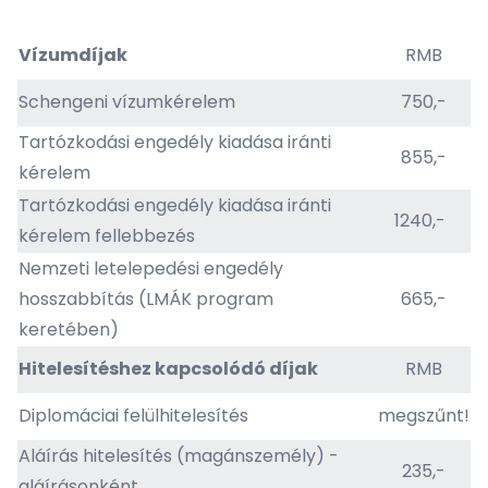
Vízumdíjak
RMB
Schengeni vízumkérelem
750,-
Tartózkodási engedély kiadása iránti
855,-
kérelem
Tartózkodási engedély kiadása iránti
1240,-
kérelem fellebbezés
Nemzeti letelepedési engedély
hosszabbítás (LMÁK program
665,-
keretében)
Hitelesítéshez kapcsolódó díjak
RMB
Diplomáciai felülhitelesítés
megszűnt!
Aláírás hitelesítés (magánszemély) -
235,-
aláírásonként