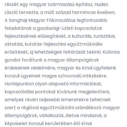
részét egy magyar származású építész, Hudec
László tervezte, a múlt század harmincas éveiben.
A Sanghaji Magyar Főkonzulátus legfontosabb
feladatának a gazdasági-üzleti kapcsolatok
fejlesztésének elősegítését, a kulturális, turisztikai,
oktatási, kutatás-fejlesztési együttműködés
erősítését, új lehetőségek feltárását tekinti. Különös
gondot fordítunk a magyar állampolgárok
érdekeinek védelmére, magyar és kínai ügyfeleink
konzuli ügyeinek magas színvonalú intézésére.
Honlapunkon olyan alapvető információkat,
kapcsolódási pontokat kívánunk megjeleníteni,
amelyek révén teljesebb ismeretekre tehetnek
szert a régióval együttműködni szándékozó magyar
állampolgárok, vállalkozók, illetve mindazok, a
képviselet konzuli kerületében élő kínai