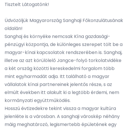
Tisztelt Látogatónk!
Üdvözöljük Magyarország Sanghaji Főkonzulátusának
oldalán!
Sanghaj és környéke nemcsak Kína gazdasági-
pénzügyi központja, de különleges szerepet tölt be a
magyar-kínai kapcsolatok rendszerében is. Sanghaj,
illetve az azt körülölelő Jangce-folyó torkolatvidéke
a két ország közötti kereskedelmi forgalom több
mint egyharmadát adja. Itt található a magyar
vállalatok kínai partnereinek jelentős része, s az
elmúlt években itt alakult ki a legtöbb érdemi, nem
kormányzati együttműködés.
Hosszú évtizedekre tekint vissza a magyar kultúra
jelenléte is a városban. A sanghaji városkép néhány
máig meghatározó, legismertebb épületének egy