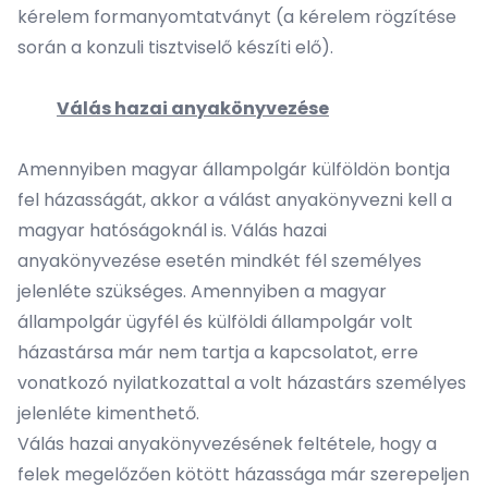
kérelem formanyomtatványt (a kérelem rögzítése
során a konzuli tisztviselő készíti elő).
Válás hazai anyakönyvezése
Amennyiben magyar állampolgár külföldön bontja
fel házasságát, akkor a válást anyakönyvezni kell a
magyar hatóságoknál is. Válás hazai
anyakönyvezése esetén mindkét fél személyes
jelenléte szükséges. Amennyiben a magyar
állampolgár ügyfél és külföldi állampolgár volt
házastársa már nem tartja a kapcsolatot, erre
vonatkozó nyilatkozattal a volt házastárs személyes
jelenléte kimenthető.
Válás hazai anyakönyvezésének feltétele, hogy a
felek megelőzően kötött házassága már szerepeljen