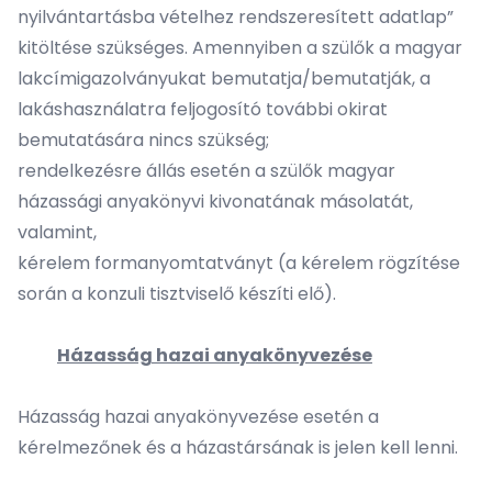
nyilvántartásba vételhez rendszeresített adatlap
”
kitöltése szükséges. Amennyiben a szülők a magyar
lakcímigazolványukat bemutatja/bemutatják, a
lakáshasználatra feljogosító további okirat
bemutatására nincs szükség;
rendelkezésre állás esetén a szülők magyar
házassági anyakönyvi kivonatának másolatát,
valamint,
kérelem formanyomtatványt (a kérelem rögzítése
során a konzuli tisztviselő készíti elő).
Házasság hazai anyakönyvezése
Házasság hazai anyakönyvezése esetén a
kérelmezőnek és a házastársának is jelen kell lenni.