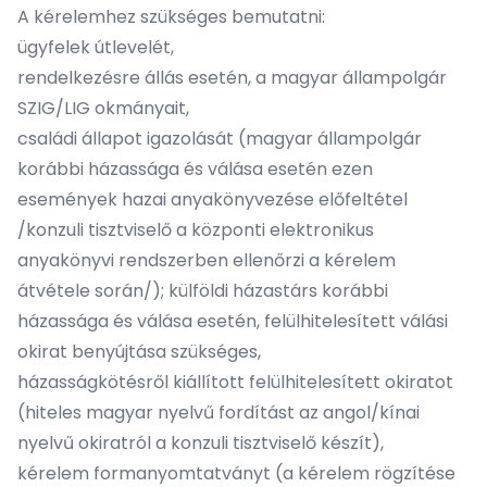
A kérelemhez szükséges bemutatni:
ügyfelek útlevelét,
rendelkezésre állás esetén, a magyar állampolgár
SZIG/LIG okmányait,
családi állapot igazolását (magyar állampolgár
korábbi házassága és válása esetén ezen
események hazai anyakönyvezése előfeltétel
/konzuli tisztviselő a központi elektronikus
anyakönyvi rendszerben ellenőrzi a kérelem
átvétele során/); külföldi házastárs korábbi
házassága és válása esetén, felülhitelesített válási
okirat benyújtása szükséges,
házasságkötésről kiállított felülhitelesített okiratot
(hiteles magyar nyelvű fordítást az angol/kínai
nyelvű okiratról a konzuli tisztviselő készít),
kérelem formanyomtatványt (a kérelem rögzítése