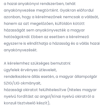
a hazai anyakönyvi rendszerben, tehát
anyakönyvezése megtörtént. Gyakran előfordul
azonban, hogy a kérelmezőnek nemcsak a válását,
hanem az azt megelőzően, külföldön kötött
házasságát sem anyakönyvezték a magyar
hatóságoknál. Ebben az esetben a kérelmező
egyszerre is elindíthatja a házasság és a válás hazai
anyakönyvezését.
A kérelemhez szükséges bemutatni:
ügyfelek érvényes útleveleit,
rendelkezésre állás esetén, a magyar állampolgár
SZIG/LIG okmányait,
házassági okiratot felülhitelesítve (hiteles magyar
nyelvű fordítást az angol/kínai nyelvű okiratról a
konzuli tisztviselő készít),