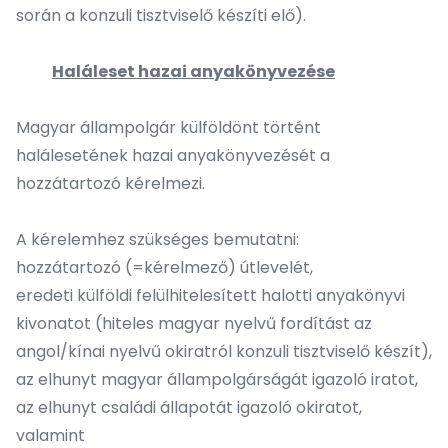
során a konzuli tisztviselő készíti elő).
Haláleset hazai anyakönyvezése
Magyar állampolgár külföldönt történt
halálesetének hazai anyakönyvezését a
hozzátartozó kérelmezi.
A kérelemhez szükséges bemutatni:
hozzátartozó (=kérelmező) útlevelét,
eredeti külföldi felülhitelesített halotti anyakönyvi
kivonatot (hiteles magyar nyelvű fordítást az
angol/kínai nyelvű okiratról konzuli tisztviselő készít),
az elhunyt magyar állampolgárságát igazoló iratot,
az elhunyt családi állapotát igazoló okiratot,
valamint