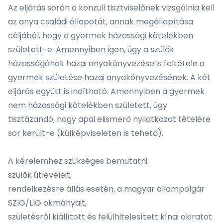
Az eljárás során a konzuli tisztviselőnek vizsgálnia kell
az anya családi állapotát, annak megállapítása
céljából, hogy a gyermek házassági kötelékben
született-e. Amennyiben igen, úgy a szülők
házasságának hazai anyakönyvezése is feltétele a
gyermek születése hazai anyakönyvezésének. A két
eljárás együtt is indítható. Amennyiben a gyermek
nem házassági kötelékben született, úgy
tisztázandó, hogy apai elismerő nyilatkozat tételére
sor került-e (külképviseleten is tehető).
A kérelemhez szükséges bemutatni:
szülők útleveleit,
rendelkezésre állás esetén, a magyar állampolgár
SZIG/LIG okmányait,
születésről kiállított és felülhitelesített kínai okiratot