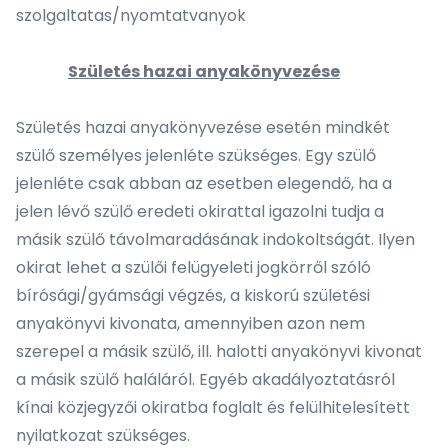
szolgaltatas/nyomtatvanyok
Születés hazai anyakönyvezése
Születés hazai anyakönyvezése esetén mindkét
szülő személyes jelenléte szükséges. Egy szülő
jelenléte csak abban az esetben elegendő, ha a
jelen lévő szülő eredeti okirattal igazolni tudja a
másik szülő távolmaradásának indokoltságát. Ilyen
okirat lehet a szülői felügyeleti jogkörről szóló
bírósági/gyámsági végzés, a kiskorú születési
anyakönyvi kivonata, amennyiben azon nem
szerepel a másik szülő, ill. halotti anyakönyvi kivonat
a másik szülő haláláról. Egyéb akadályoztatásról
kínai közjegyzői okiratba foglalt és felülhitelesített
nyilatkozat szükséges.