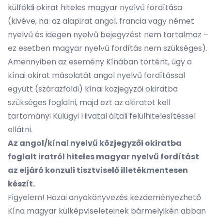
külföldi okirat hiteles magyar nyelvű fordítása
(kivéve, ha: az alapirat angol, francia vagy német
nyelvű és idegen nyelvű bejegyzést nem tartalmaz –
ez esetben magyar nyelvű fordítás nem szükséges).
Amennyiben az esemény Kínában történt, úgy a
kínai okirat másolatát angol nyelvű fordítással
együtt (szárazföldi) kínai közjegyzői okiratba
szükséges foglalni, majd ezt az okiratot kell
tartományi Külügyi Hivatal általi felülhitelesítéssel
ellátni.
Az angol/kínai nyelvű közjegyzői okiratba
foglalt iratról hiteles magyar nyelvű fordítást
az eljáró konzuli tisztviselő illetékmentesen
készít.
Figyelem! Hazai anyakönyvezés kezdeményezhető
Kína magyar külképviseleteinek bármelyikén abban