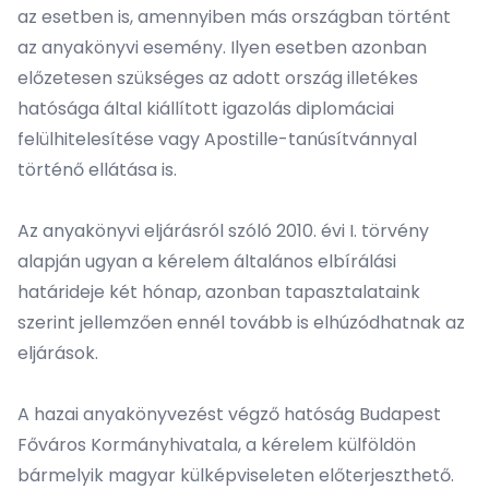
az esetben is, amennyiben más országban történt
az anyakönyvi esemény. Ilyen esetben azonban
előzetesen szükséges az adott ország illetékes
hatósága által kiállított igazolás diplomáciai
felülhitelesítése vagy Apostille-tanúsítvánnyal
történő ellátása is.
Az anyakönyvi eljárásról szóló 2010. évi I. törvény
alapján ugyan a kérelem általános elbírálási
határideje két hónap, azonban tapasztalataink
szerint jellemzően ennél tovább is elhúzódhatnak az
eljárások.
A hazai anyakönyvezést végző hatóság Budapest
Főváros Kormányhivatala, a kérelem külföldön
bármelyik magyar külképviseleten előterjeszthető.