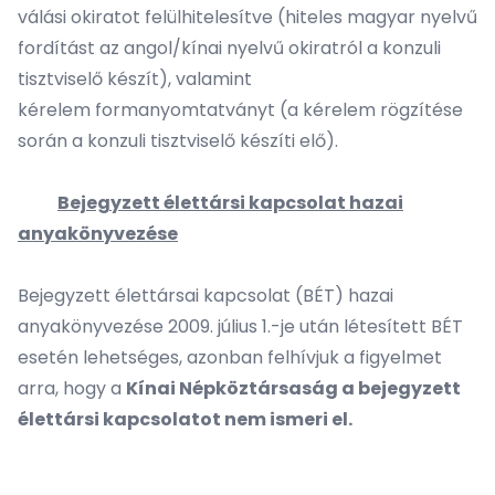
válási okiratot felülhitelesítve (hiteles magyar nyelvű
fordítást az angol/kínai nyelvű okiratról a konzuli
tisztviselő készít), valamint
kérelem formanyomtatványt (a kérelem rögzítése
során a konzuli tisztviselő készíti elő).
Bejegyzett élettársi kapcsolat hazai
anyakönyvezése
Bejegyzett élettársai kapcsolat (BÉT) hazai
anyakönyvezése 2009. július 1.-je után létesített BÉT
esetén lehetséges, azonban felhívjuk a figyelmet
arra, hogy a
Kínai Népköztársaság a bejegyzett
élettársi kapcsolatot nem ismeri el.