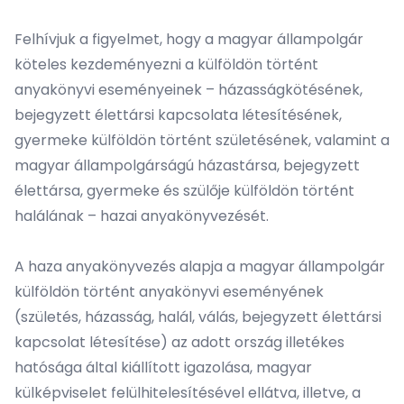
Felhívjuk a figyelmet, hogy a magyar állampolgár
köteles kezdeményezni a külföldön történt
anyakönyvi eseményeinek – házasságkötésének,
bejegyzett élettársi kapcsolata létesítésének,
gyermeke külföldön történt születésének, valamint a
magyar állampolgárságú házastársa, bejegyzett
élettársa, gyermeke és szülője külföldön történt
halálának – hazai anyakönyvezését.
A haza anyakönyvezés alapja a magyar állampolgár
külföldön történt anyakönyvi eseményének
(születés, házasság, halál, válás, bejegyzett élettársi
kapcsolat létesítése) az adott ország illetékes
hatósága által kiállított igazolása, magyar
külképviselet felülhitelesítésével ellátva, illetve, a