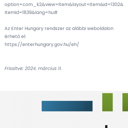
option=com_k2&view=item&layout=item&id=1302&
Itemid=1839&lang=hu#
Az Enter Hungary rendszer az alábbi weboldalon
érhető el:
https://enterhungary.gov.hu/eh/
Frissítve: 2024. március 11.