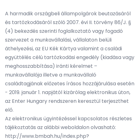
A harmadik országbeli állampolgárok beutazásáról
és tartózkodásáról szóló 2007. évi II. törvény 86/J. §
(4) bekezdés szerinti foglalkoztató vagy fogadó
szervezet a munkavállalási, vállalaton belüli
áthelyezési, az EU Kék Kártya valamint a családi
együttélés célú tartózkodási engedély (kiadása vagy
meghosszabbítása) iránti kérelmet –
munkavállalója illetve a munkavállaló
családtagjának előzetes írásos hozzájárulása esetén
- 2019. január 1. napjától kizárólag elektronikus úton,
az Enter Hungary rendszeren keresztül terjeszthet
elő.
Az elektronikus ügyintézéssel kapcsolatos részletes
tájékoztatás az alábbi weboldalon olvasható:
http://www.bmbah.hu/index.php?