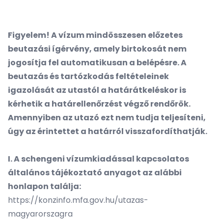
Figyelem! A ví
zum mind
összesen előzetes
beutazási ígérvény, amely birtokosát nem
jogosítja fel automatikusan a belépésre. A
beutazás és tartózkodás feltételeinek
igazolását az utastól a határátkeléskor is
kérhetik a határellenőrzést végző rendőrök.
Amennyiben az utazó ezt nem tudja teljesíteni,
úgy az érintettet a határról visszafordí
thatj
ák.
I.
A schengeni v
í
zumkiad
ással kapcsolatos
általá
nos t
ájékoztató anyagot az alábbi
honlapon találja:
https://konzinfo.mfa.gov.hu/utazas-
magyarorszagra