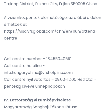
Taijiang District, Fuzhou City, Fujian 350005 China
A vízumközpontok elérhetőségei az alábbi oldalon
érhetőek el:
https://visa.vfsglobal.com/chn/en/hun/attend-
centre
Call centre number – 18455040510
Call centre helpline -
info.hungarychina@vfshelpline.com
Call centre nyitvatartás – 09:00-12:00 Hétfőtől -
péntekig kivéve ünnepnapokon
IV. Lettország ví
zumk
épviselete
Magyarország Sanghaji Főkonzulátusa