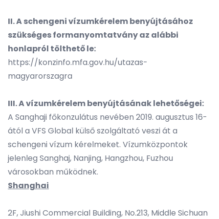
II.
A schengeni v
í
zumk
érelem benyújtásához
szükséges formanyomtatvány az alábbi
honlapról tö
lthet
ő le:
https://konzinfo.mfa.gov.hu/utazas-
magyarorszagra
III. A ví
zumk
érelem benyújtásának lehetőségei:
A Sanghaji főkonzulátus nevében 2019. augusztus 16-
ától a VFS Global külső szolgáltató veszi át a
schengeni vízum kérelmeket. Vízumközpontok
jelenleg Sanghaj, Nanjing, Hangzhou, Fuzhou
városokban működnek.
Shanghai
2F, Jiushi Commercial Building, No.213, Middle Sichuan