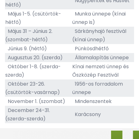
Nagypéntek és Húsvét
hétfő)
Május 1-5. (csütörtök-
Munka ünnepe (kínai
hétfő)
ünnep is)
Május 31 – Június 2.
Sárkányhajó fesztivál
(szombat-hétfő)
(kínai ünnep)
Június 9. (hétfő)
Pünkösdhétfő
Augusztus 20. (szerda)
Államalapítás ünnepe
Október 1-8. (szerda-
Kínai nemzeti ünnep és
szerda)
Őszközép Fesztivál
Október 23-26.
1956-os forradalom
(csütörtök-vasárnap)
ünnepe
November 1. (szombat)
Mindenszentek
December 24-31.
Karácsony
(szerda-szerda)