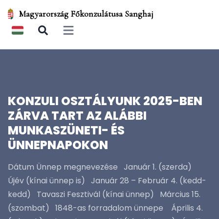
Magyarország Főkonzulátusa Sanghaj
Open main menu
KONZULI OSZTÁLYUNK 2025-BEN
ZÁRVA TART AZ ALÁBBI
MUNKASZÜNETI- ÉS
ÜNNEPNAPOKON
Dátum Ünnep megnevezése Január 1. (szerda)
Újév (kínai ünnep is) Január 28 – Február 4. (kedd-
kedd) Tavaszi Fesztivál (kínai ünnep) Március 15.
(szombat) 1848-as forradalom ünnepe Április 4.