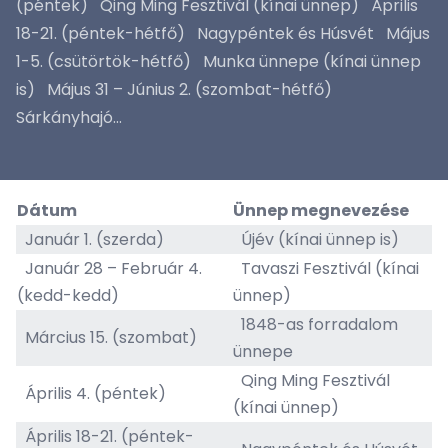
(péntek) Qing Ming Fesztivál (kínai ünnep) Április
18-21. (péntek-hétfő) Nagypéntek és Húsvét Május
1-5. (csütörtök-hétfő) Munka ünnepe (kínai ünnep
is) Május 31 – Június 2. (szombat-hétfő)
Sárkányhajó...
Dátum
Ünnep megnevezése
Január 1. (szerda)
Újév (kínai ünnep is)
Január 28 – Február 4.
Tavaszi Fesztivál (kínai
(kedd-kedd)
ünnep)
1848-as forradalom
Március 15. (szombat)
ünnepe
Qing Ming Fesztivál
Április 4. (péntek)
(kínai ünnep)
Április 18-21. (péntek-