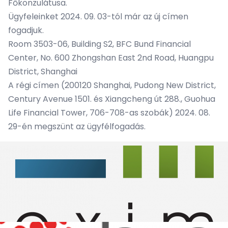
Főkonzulátusa.
Ügyfeleinket 2024. 09. 03-tól már az új címen
fogadjuk.
Room 3503-06, Building S2, BFC Bund Financial
Center, No. 600 Zhongshan East
2nd
Road, Huangpu
District, Shanghai
A régi címen (
200120 Shanghai, Pudong New District,
Century Avenue 1501. és Xiangcheng út 288., Guohua
Life Financial Tower, 706-708-as szobák)
2024. 08.
29-én megszünt az ügyfélfogadás.